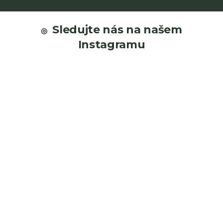
Z
á
Sledujte nás na našem
p
Instagramu
a
t
í
O
ná