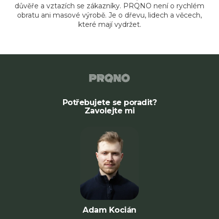
důvěře a vztazích se zákazníky. PRQNO není o rychlém
obratu ani masové výrobě. Je o dřevu, lidech a věcech,
které mají vydržet.
Blo
Potřebujete se poradit?
Zavolejte mi
Adam Kocián