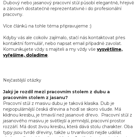
Dubový nebo jasanový pracovní stůl působí elegantně, hřejivě
a zároveň dostatečně reprezentativně i do profesionální
pracovny.
Více článků na tohle téma připravujeme :)
Kdyby vás ale cokoliv zajímalo, stačí nás kontaktovat přes
kontaktní formulář, nebo napsat email případně zavolat.
Komunikujete vždy s majiteli a my vždy vše
vysvětlíme,
vyřešíme, doladíme
.
Nejčastější otázky
Jaký je rozdíl mezi pracovním stolem z dubu a
pracovním stolem z jasanu?
Pracovní stůl z masivu dubu je taková klasika. Dub je
nejpopulárnější česká dřevina a hodí se skoro všude. Má
klidnou kresbu, je tmavší než jasanové dřevo. Pracovní stůl z
jasanového masivu je světlejší a jemnější, pracovní prostor
rozzáří. Má dost živou kresbu, která dává stolu charakter. Oba
typy jsou tvrdé dřeviny, takže u trvanlivosti nejde udělat