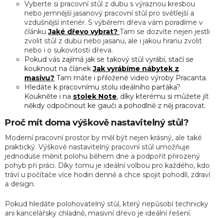
Vyberte si pracovní stůl z dubu s výraznou kresbou
nebo jemnější jasanový pracovní stůl pro světlejší a
vzdušnější interiér. S výběrem dřeva vám poradíme v
článku
Jaké dřevo vybrat?
Tam se dozvíte nejen jestli
zvolit stůl z dubu nebo jasanu, ale i jakou hranu zvolit
nebo i o sukovitosti dřeva.
Pokud vás zajímá jak se takový stůl vyrábí, stačí se
kouknout na článek
Jak vyrábíme nábytek z
masivu?
Tam máte i přiložené video výroby Pracanta.
Hledáte k pracovnímu stolu ideálního parťáka?
Koukněte i na
stolek Note
, díky kterému si můžete jít
někdy odpočinout ke gauči a pohodlně z něj pracovat.
Proč mít doma výškově nastavitelný stůl?
Moderní pracovní prostor by měl být nejen krásný, ale také
praktický. Výškově nastavitelný pracovní stůl umožňuje
jednoduše měnit polohu během dne a podpořit přirozený
pohyb při práci. Díky tomu je ideální volbou pro každého, kdo
tráví u počítače více hodin denně a chce spojit pohodlí, zdraví
a design.
Pokud hledáte polohovatelný stůl, který nepůsobí technicky
ani kancelářsky chladně, masivní dřevo je ideální řešení.