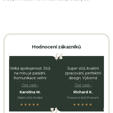
Hodnocení zákazníků
Velká spokojenost. Stůl
Super stůl, kvalitní
na míru je parádní.
zpracování, perfektní
Komunikace velmi
design. Výborná
dobrá. Moc firmě
komunikace. Všem
Číst celé ›
Číst celé ›
fandím.
můžu jen doporučit.
Karolína M.
Richard K.
Jídelní stůl Anidor
Pracovní stůl Pracant
★★★★★
★★★★★