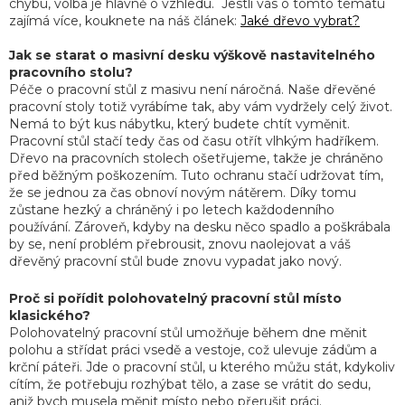
chybu, volba je hlavně o vzhledu. Jestli vás o tomto tématu
zajímá více, kouknete na náš článek:
Jaké dřevo vybrat?
Jak se starat o masivní desku výškově nastavitelného
pracovního stolu?
Péče o pracovní stůl z masivu není náročná. Naše dřevěné
pracovní stoly totiž vyrábíme tak, aby vám vydržely celý život.
Nemá to být kus nábytku, který budete chtít vyměnit.
Pracovní stůl stačí tedy čas od času otřít vlhkým hadříkem.
Dřevo na pracovních stolech ošetřujeme, takže je chráněno
před běžným poškozením. Tuto ochranu stačí udržovat tím,
Pr
že se jednou za čas obnoví novým nátěrem. Díky tomu
fir
zůstane hezký a chráněný i po letech každodenního
používání. Zároveň, kdyby na desku něco spadlo a poškrábala
by se, není problém přebrousit, znovu naolejovat a váš
dřevěný pracovní
stůl bude znovu vypadat jako nový.
Proč si pořídit polohovatelný pracovní stůl místo
klasického?
Polohovatelný pracovní stůl umožňuje během dne měnit
polohu a střídat práci vsedě a vestoje, což ulevuje zádům a
krční páteři. Jde o pracovní stůl, u kterého můžu stát, kdykoliv
cítím, že potřebuju rozhýbat tělo, a zase se vrátit do sedu,
aniž bych musela měnit místo nebo přerušit práci.