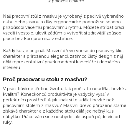
2
položek celkem
O
v
l
Náš pracovní stůl z masivu je vyrobený z pečlivě vybraného
á
dubu nebo jasanu a díky ergonomické podnoži se snadno
d
přizpůsobí vašemu pracovnímu rytmu. Můžete střídat práci
a
vsedě i vestoje, ulevit zádům a vytvořit si zdravější způsob
c
í
práce bez kompromisu v estetice.
p
r
Každý kus je originál. Masivní dřevo vnese do pracovny klid,
v
charakter a přirozenou eleganci, zatímco čistý design z něj
k
dělá reprezentativní prvek moderní kanceláře i domácího
y
Zakáz
interiéru
v
ý
výro
p
Proč pracovat u stolu z masivu?
i
s
V práci trávíme třetinu života. Tak proč si to neudělat hezké a
u
kvalitní? Koneckonců produktivita je vždycky vyšší v
perfektním prostředí. A jak jinak si to udělat hezké než
pracovním stolem z masivu? Masivní dřevo přirozeně stárne,
získává charakter a z každého stolu dělá jedinečný kus
nábytku. Práce vám sice neubyde, ale aspoň půjde víc od
ruky.