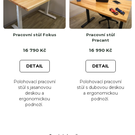
r
s
o
p
d
r
u
o
k
d
t
u
Pracovní stůl Fokus
Pracovní stůl
ů
k
Pracant
t
ů
16 790 Kč
16 990 Kč
DETAIL
DETAIL
Polohovací pracovní
Polohovací pracovní
stůl s jasanovou
stůl s dubovou deskou
deskou a
a ergonomickou
ergonomickou
podnoží.
podnoží.