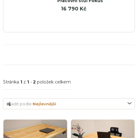
Pracovní stůl Fokus
16 790 Kč
Stránka
1
z
1
-
2
položek celkem
Ř
Řadit podle:
Nejlevnější
a
z
e
V
n
ý
í
p
p
i