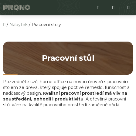
Přejít
Hledat
NÁKUPNÍ
na
KOŠÍK
obsah
Domů
/
Nábytek
/
Pracovní stoly
Pracovní stůl
Pozvedněte svůj home office na novou úroveň s pracovním
stolem ze dřeva, který spojuje poctivé řemeslo, funkčnost a
nadčasový design.
Kvalitní pracovní prostředí má vliv na
soustředění, pohodlí i produktivitu
. A dřevěný pracovní
stůl vám na kvalitě pracovního prostředí zaručeně přidá.