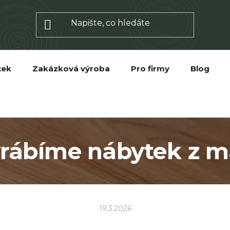
tek
Zakázková výroba
Pro firmy
Blog
yrábíme nábytek z m
19.3.2026