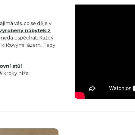
jímá vás, co se děje v
vyrobený nábytek z
se nedá uspěchat. Každý
a klíčovými fázemi.
Tady
ovní stůl
é kroky níže.