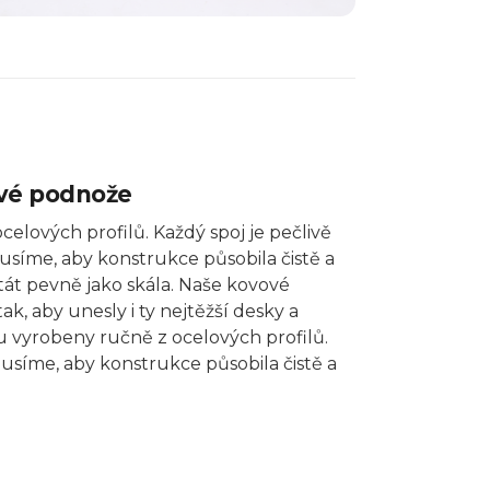
ové podnože
elových profilů. Každý spoj je pečlivě
usíme, aby konstrukce působila čistě a
tát pevně jako skála. Naše
kovové
ak, aby unesly i ty nejtěžší desky a
ou vyrobeny ručně z ocelových profilů.
ousíme, aby konstrukce působila čistě a