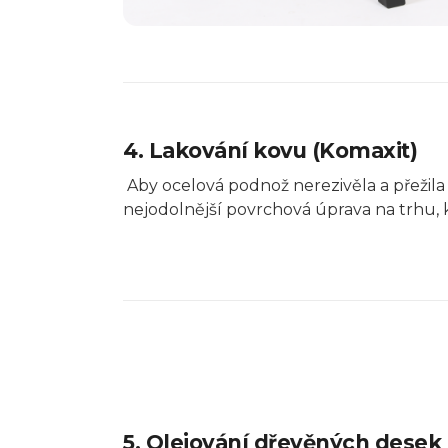
4. Lakování kovu (Komaxit)
Aby ocelová podnož nerezivěla a přežila
nejodolnější povrchová úprava na trhu, 
5. Olejování dřevěných desek