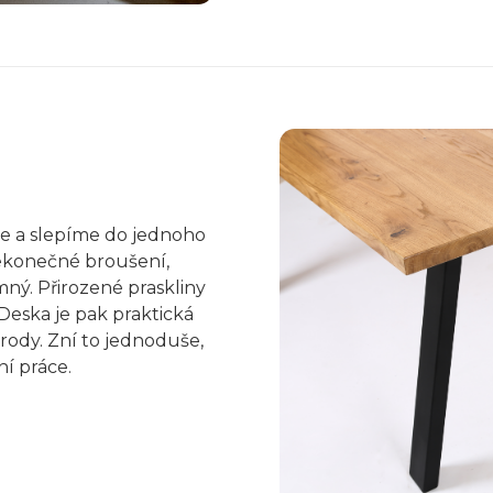
e a slepíme do jednoho
nekonečné broušení,
ný. Přirozené praskliny
eska je pak praktická
rody. Zní to jednoduše,
ní práce.