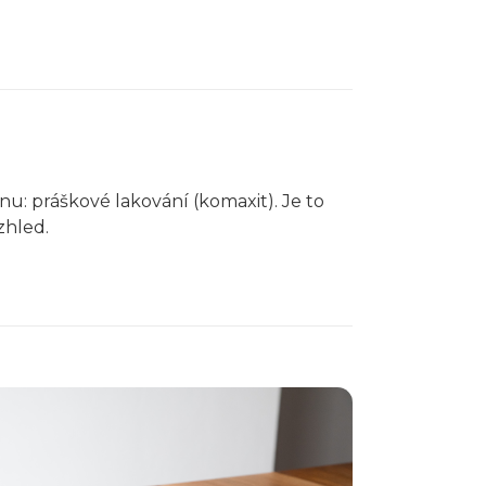
anu:
práškové lakování (komaxit)
. Je to
zhled.