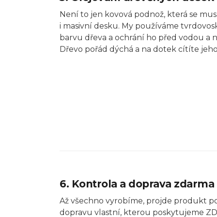
Není to jen kovová podnož, která se musí 
i masivní desku. My používáme tvrdovosk
barvu dřeva a ochrání ho před vodou a n
Dřevo pořád dýchá a na dotek cítíte jeh
6. Kontrola a doprava zdarma
Až všechno vyrobíme, projde produkt po
dopravu vlastní, kterou poskytujeme ZD