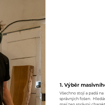
1. Výběr masivníh
Všechno stojí a padá na
správných fošen. Hledá
mají ten správný charak