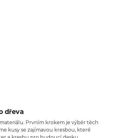
o dřeva
 materiálu. Prvním krokem je výběr těch
me kusy se zajímavou kresbou, které
ter a kresbu pro budoucí desku.