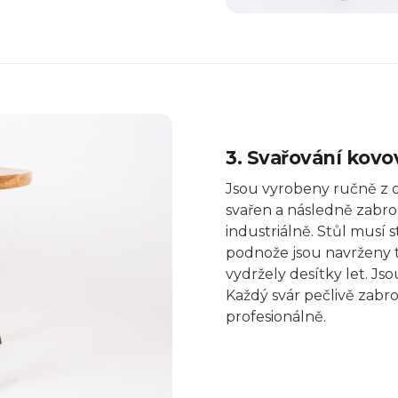
3. Svařování kov
Jsou vyrobeny ručně z oc
svařen a následně zabro
industriálně.
Stůl musí s
podnože
jsou navrženy t
vydržely desítky let. Js
Každý svár pečlivě zabr
profesionálně.