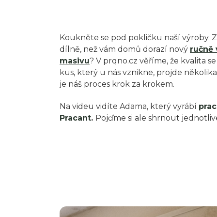
Koukněte se pod pokličku naší výroby. Za
dílně, než vám domů dorazí nový
ručně 
masivu
?
V prqno.cz věříme, že kvalita 
kus, který u nás vznikne, projde několik
je náš proces krok za krokem.
Na videu vidíte Adama, který vyrábí
prac
Pracant
.
Pojďme si ale shrnout jednotliv