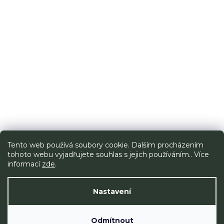
O
ná
Tento web používá soubory cookie. Dalším procházením
tohoto webu vyjadřujete souhlas s jejich používáním.. Více
informací
zde
.
Nastavení
Odmítnout