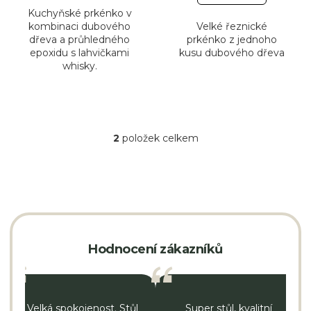
Kuchyňské prkénko v
kombinaci dubového
Velké řeznické
Zakáz
dřeva a průhledného
prkénko z jednoho
epoxidu s lahvičkami
kusu dubového dřeva
výro
whisky.
2
položek celkem
O
v
l
á
d
a
c
í
p
Hodnocení zákazníků
r
v
k
y
v
Velká spokojenost. Stůl
ý
Super stůl, kvalitní