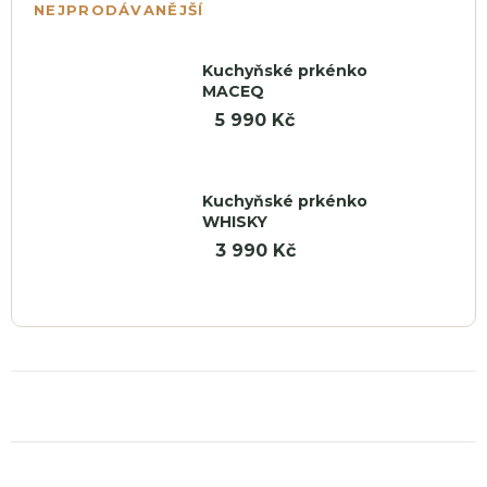
NEJPRODÁVANĚJŠÍ
Náby
Kuchyňské prkénko
MACEQ
5 990 Kč
Kuchyňské prkénko
WHISKY
3 990 Kč