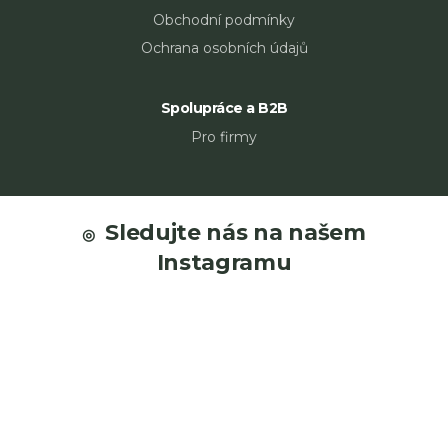
Obchodní podmínky
Ochrana osobních údajů
Spolupráce a B2B
Pro firmy
Z
á
Sledujte nás na našem
p
Instagramu
a
t
í