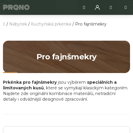
Přejít
Hledat
NÁKUPNÍ
na
KOŠÍK
obsah
Domů
/
Nábytek
/
Kuchyňská prkénka
/
Pro fajnšmekry
Pro fajnšmekry
Prkénka pro fajnšmekry
jsou výběrem
speciálních a
limitovaných kusů
, které se vymykají klasickým kategoriím.
Najdete zde originální kombinace materiálů, netradiční
detaily i odvážnější designové zpracování.