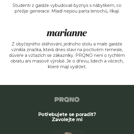
Studenti z garáže vybudovali byznys s nábytkem, co
přežije generace. Mladí nejsou parta lenochů, říkají.
Pr
fir
Z obyčejného stěhování, jednoho stolu a malé garáže
vznikla značka, která dnes staví na poctivém řemesle,
důvěře a vztazích se zákazníky. PRQNO není o rychlém
obratu ani masové výrobě. Je o dřevu, lidech a věcech,
které mají vydržet.
Potřebujete se poradit?
Zavolejte mi