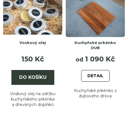
Zakáz
výro
Voskový olej
Kuchyňské prkénko
DUB
150 Kč
1 090 Kč
od
DETAIL
DO KOŠÍKU
Kuchyňské prkénko z
Voskový olej na údržbu
dubového dřeva
kuchyňského prkénka
a dřevěných doplňků