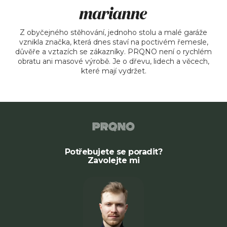
Z obyčejného stěhování, jednoho stolu a malé garáže
vznikla značka, která dnes staví na poctivém řemesle,
důvěře a vztazích se zákazníky. PRQNO není o rychlém
obratu ani masové výrobě. Je o dřevu, lidech a věcech,
které mají vydržet.
Potřebujete se poradit?
Zavolejte mi
Blo