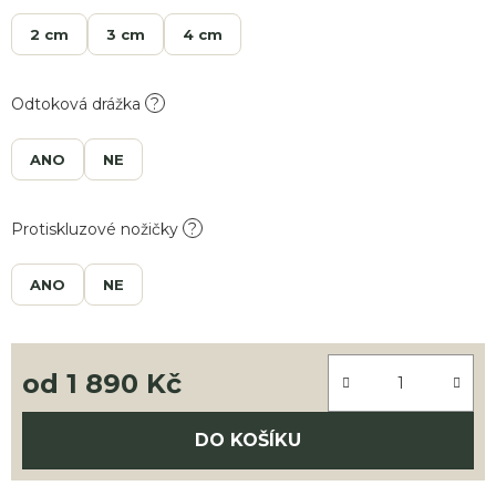
2 cm
3 cm
4 cm
Odtoková drážka
?
ANO
NE
Protiskluzové nožičky
?
ANO
NE
od
1 890 Kč
Měrná cena:
DO KOŠÍKU