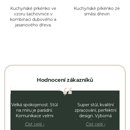
Pr
Kuchyňské prkénko ve
Kuchyňské prkénko ze
vzoru šachovnice v
směsi dřevin
fir
kombinaci dubového a
jasanového dřeva.
Hodnocení zákazníků
Velká spokojenost. Stůl
Super stůl, kvalitní
na míru je parádní.
zpracování, perfektní
Komunikace velmi
design. Výborná
dobrá. Moc firmě
komunikace. Všem
Číst celé ›
Číst celé ›
fandím.
můžu jen doporučit.