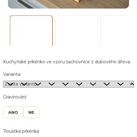
Kuchyňské prkénko ve vzoru šachovnice z dubového dřeva.
Náby
Varianta:
Gravírování
ANO
NE
Tloušťka prkénka