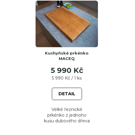
Kuchyňské prkénko
MACEQ
5 990 Kč
Měrná
5 990 Kč / 1 ks
cena:
DETAIL
Velké řeznické
prkénko z jednoho
kusu dubového dřeva