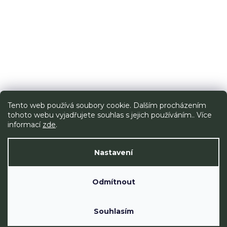
Tento web používá soubory cookie. Dalším procházením
tohoto webu vyjadřujete souhlas s jejich používáním.. Více
informací
zde
.
Nastavení
Odmítnout
Souhlasím
Copyright 2026
. Všechna práva vyhrazena.
PRQNO
Vytvořil Shoptet