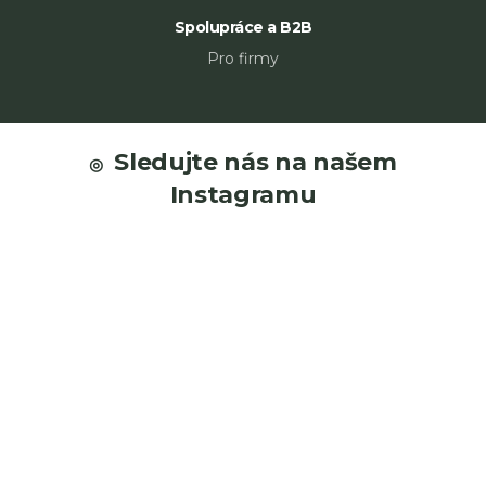
Spolupráce a B2B
Pro firmy
Z
á
Sledujte nás na našem
p
Instagramu
a
t
í
O
ná